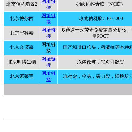
网址链
北京佰桥瑞景2
硝酸纤维素膜（NC膜）
接
网址链
北京博尔西
琼葡糖凝胶G10-G200
接
网址链
多通道干式荧光免疫定量分析仪，
北京华科泰
接
星POCT
网址链
北京金迈森
国产和进口枪头，移液枪等各种
接
网址链
北京旷博生物
液体微球，绝对计数管
接
网址链
北京索莱宝
冻存盒，枪头，磁力架，细胞培
接