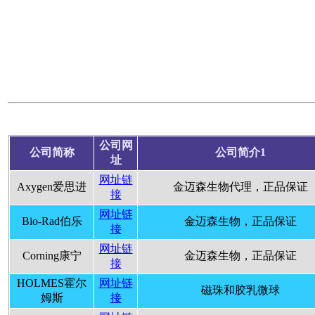
公司网
公司简称
公司简介1
址
网址链
Axygen爱思进
金迈森生物代理，正品保证
接
网址链
Bio-Rad伯乐
金迈森生物，正品保证
接
网址链
Corning康宁
金迈森生物，正品保证
接
HOLMES霍尔
网址链
磁珠和胶乳微球
姆斯
接