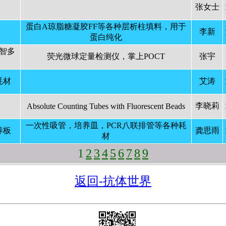
张女士
蛋白A琼脂糖凝胶FF等各种层析柱填料，用于
李新
蛋白纯化
智多
荧光微球定量检测仪，掌上POCT
张宇
耗材
艾涛
李晓莉
Absolute Counting Tubes with Fluorescent Beads
一次性吸管，培养皿，PCR八联排管等各种耗
养板
龚思雨
材
1
2
3
4
5
6
7
8
9
返回-抗体世界